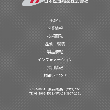
当社は、以下の場合を除いて、お預かり
した個人情報をご本人の許可なく第三者
と共有することはありません。
HOME
(1)お客様の同意がある場合
(2)収集当初の目的を達成するために、必
企業情報
要な業務を委託する場合
技術開発
(3)法令に基づき情報開示の依頼があった
品質・環境
場合
製品情報
インフォメーション
3、 お預かりした個人情報の修正・利用
採用情報
停止について
お問い合わせ
お預かりした個人情報の修正・利用停止
を必要とする場合には、その旨をご連絡
ください。
〒174-0054 東京都板橋区宮本町49-1
ご本人である確認をとらせて頂いた上で
TEl.03-3969-4561／FAX.03-3967-2191
対応させて頂きます。