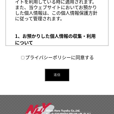
イトを利用している時に適用されます。
また、当ウェブサイトにおいてお預かり
した個人情報は、この個人情報保護方針
に従って管理されます。
1、お預かりした個人情報の収集・利用
について
当社は、サービスの提供のために必要な
プライバシーポリシーに同意する
個人情報以外は収集致しません。
個人情報を利用する際には、目的を逸脱
して利用することはありません。
また、必要な個人情報の収集の際には、
送信
事前に同意を得ます。
2、お預かりした個人情報の共有・開示
について