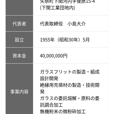
矢祭町下関河内字後原15-4
(下関工業団地内)
代表者
代表取締役 小島大介
設立
1955年（昭和30年）5月
資本金
40,000,000円
ガラスフリットの製造・組成
設計開発
絶縁用充填材の製造・技術開
事業内容
発
ガラスの委託熔解・原料の委
託調合加工
無機粉末の微粉砕加工